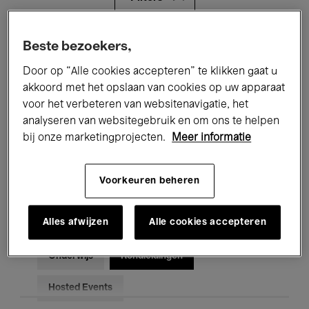
Alle evenementen
Concerten
Beste bezoekers,
Door op “Alle cookies accepteren” te klikken gaat u
Tentoonstellingen
Films
akkoord met het opslaan van cookies op uw apparaat
voor het verbeteren van websitenavigatie, het
Performances
Lezingen & Debatten
analyseren van websitegebruik en om ons te helpen
Jazz
Klassieke Muziek
Global Music
bij onze marketingprojecten.
Meer informatie
Elektronische Muziek
Voorkeuren beheren
Alles afwijzen
Alle cookies accepteren
Voor iedereen
Kids’ Palace
Onderwijs
Rondleidingen
Hosted Events