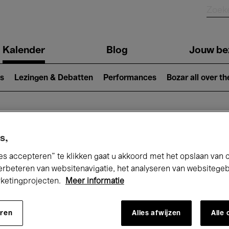
Kalender
Blog
Jouw be
ion
s
Lezingen & Debatten
Performances
Bozar all over th
Nu bij Bozar
s,
es accepteren” te klikken gaat u akkoord met het opslaan van 
erbeteren van websitenavigatie, het analyseren van websitege
rketingprojecten.
Meer informatie
andaag
Komende 7 dagen
April
eren
Alles afwijzen
Alle
Donderdag 01 - Vrijdag 30 April 2027