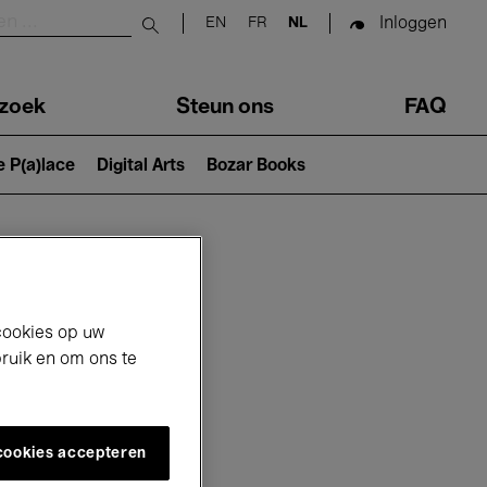
Inloggen
EN
FR
NL
Submit search
zoek
Steun ons
FAQ
e P(a)lace
Digital Arts
Bozar Books
cookies op uw
bruik en om ons te
 cookies accepteren