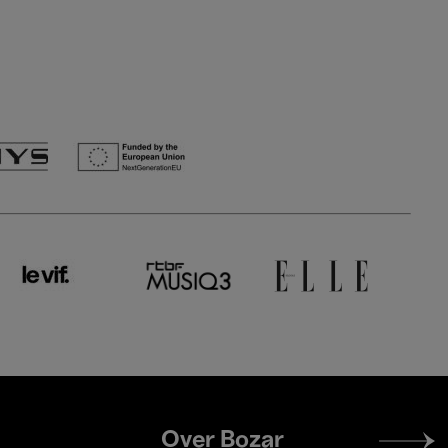
Footer
Over Bozar