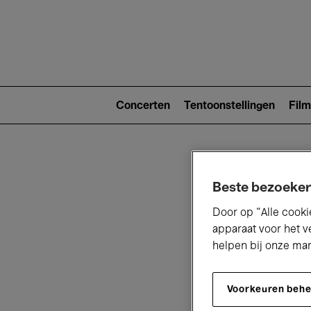
Main
navigat
Main
navigation
Concerten
Tentoonstellingen
Film
(level
2)
Beste bezoeker
Door op “Alle cooki
apparaat voor het v
helpen bij onze ma
V
Voorkeuren beh