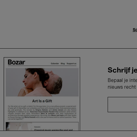
Sc
Schrijf j
Bepaal je int
nieuws recht 