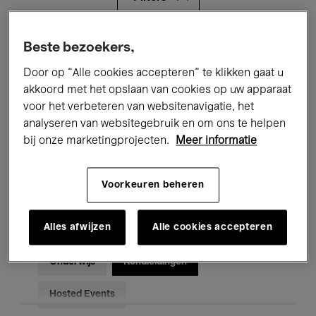
Alle evenementen
Concerten
Beste bezoekers,
Door op “Alle cookies accepteren” te klikken gaat u
Tentoonstellingen
Films
akkoord met het opslaan van cookies op uw apparaat
voor het verbeteren van websitenavigatie, het
Performances
Lezingen & Debatten
analyseren van websitegebruik en om ons te helpen
Jazz
Klassieke Muziek
Global Music
bij onze marketingprojecten.
Meer informatie
Elektronische Muziek
Voorkeuren beheren
Alles afwijzen
Alle cookies accepteren
Voor iedereen
Kids’ Palace
Onderwijs
Rondleidingen
Hosted Events