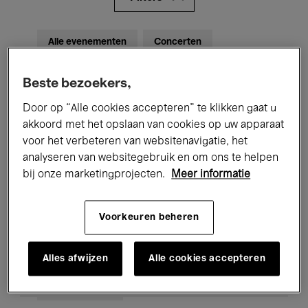
Alle evenementen
Concerten
Tentoonstellingen
Films
Beste bezoekers,
Performances
Lezingen & Debatten
Door op “Alle cookies accepteren” te klikken gaat u
akkoord met het opslaan van cookies op uw apparaat
Jazz
Klassieke Muziek
Global Music
voor het verbeteren van websitenavigatie, het
analyseren van websitegebruik en om ons te helpen
Elektronische Muziek
bij onze marketingprojecten.
Meer informatie
Voorkeuren beheren
Voor iedereen
Kids’ Palace
Onderwijs
Rondleidingen
Alles afwijzen
Alle cookies accepteren
Hosted Events