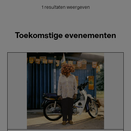
1 resultaten weergeven
Toekomstige evenementen
Sweet,
Sour,
Power.
De
reis
van
het
fruit