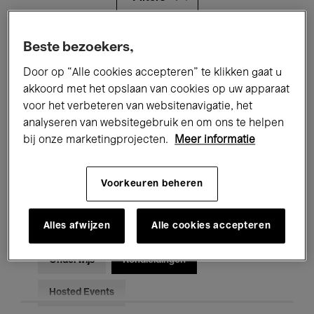
Alle evenementen
Concerten
Beste bezoekers,
Door op “Alle cookies accepteren” te klikken gaat u
Tentoonstellingen
Films
akkoord met het opslaan van cookies op uw apparaat
voor het verbeteren van websitenavigatie, het
Performances
Lezingen & Debatten
analyseren van websitegebruik en om ons te helpen
Jazz
Klassieke Muziek
Global Music
bij onze marketingprojecten.
Meer informatie
Elektronische Muziek
Voorkeuren beheren
Alles afwijzen
Alle cookies accepteren
Voor iedereen
Kids’ Palace
Onderwijs
Rondleidingen
Hosted Events