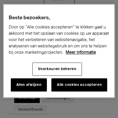
Alle evenementen
Concerten
Beste bezoekers,
Door op “Alle cookies accepteren” te klikken gaat u
Tentoonstellingen
Films
akkoord met het opslaan van cookies op uw apparaat
voor het verbeteren van websitenavigatie, het
Performances
Lezingen & Debatten
analyseren van websitegebruik en om ons te helpen
Jazz
Klassieke Muziek
Global Music
bij onze marketingprojecten.
Meer informatie
Elektronische Muziek
Voorkeuren beheren
Alles afwijzen
Alle cookies accepteren
Voor iedereen
Kids’ Palace
Onderwijs
Rondleidingen
Hosted Events