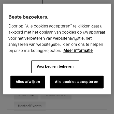
Alle evenementen
Concerten
Beste bezoekers,
Door op “Alle cookies accepteren” te klikken gaat u
Tentoonstellingen
Films
akkoord met het opslaan van cookies op uw apparaat
voor het verbeteren van websitenavigatie, het
Performances
Lezingen & Debatten
analyseren van websitegebruik en om ons te helpen
Jazz
Klassieke Muziek
Global Music
bij onze marketingprojecten.
Meer informatie
Elektronische Muziek
Voorkeuren beheren
Alles afwijzen
Alle cookies accepteren
Voor iedereen
Kids’ Palace
Onderwijs
Rondleidingen
Hosted Events