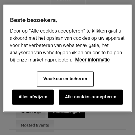
Alle evenementen
Concerten
Beste bezoekers,
Door op “Alle cookies accepteren” te klikken gaat u
Tentoonstellingen
Films
akkoord met het opslaan van cookies op uw apparaat
voor het verbeteren van websitenavigatie, het
Performances
Lezingen & Debatten
analyseren van websitegebruik en om ons te helpen
Jazz
Klassieke Muziek
Global Music
bij onze marketingprojecten.
Meer informatie
Elektronische Muziek
Voorkeuren beheren
Alles afwijzen
Alle cookies accepteren
Voor iedereen
Kids’ Palace
Onderwijs
Rondleidingen
Hosted Events