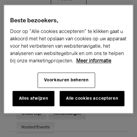
Alle evenementen
Concerten
Beste bezoekers,
Door op “Alle cookies accepteren” te klikken gaat u
Tentoonstellingen
Films
akkoord met het opslaan van cookies op uw apparaat
voor het verbeteren van websitenavigatie, het
Performances
Lezingen & Debatten
analyseren van websitegebruik en om ons te helpen
Jazz
Klassieke Muziek
Global Music
bij onze marketingprojecten.
Meer informatie
Elektronische Muziek
Voorkeuren beheren
Alles afwijzen
Alle cookies accepteren
Voor iedereen
Kids’ Palace
Onderwijs
Rondleidingen
Hosted Events