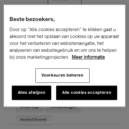
Alle evenementen
Concerten
Beste bezoekers,
Door op “Alle cookies accepteren” te klikken gaat u
Tentoonstellingen
Films
akkoord met het opslaan van cookies op uw apparaat
voor het verbeteren van websitenavigatie, het
Performances
Lezingen & Debatten
analyseren van websitegebruik en om ons te helpen
Jazz
Klassieke Muziek
Global Music
bij onze marketingprojecten.
Meer informatie
Elektronische Muziek
Voorkeuren beheren
Alles afwijzen
Alle cookies accepteren
Voor iedereen
Kids’ Palace
Onderwijs
Rondleidingen
Hosted Events