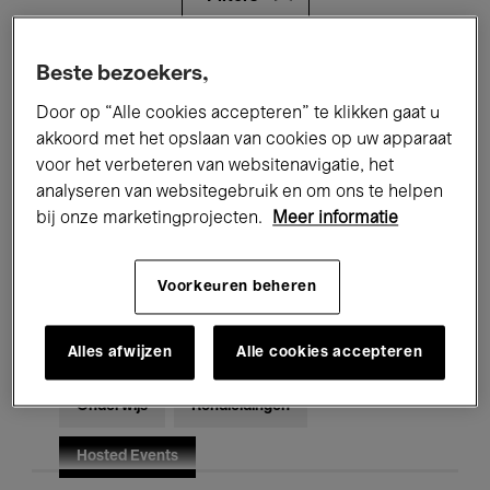
Alle evenementen
Concerten
Beste bezoekers,
Door op “Alle cookies accepteren” te klikken gaat u
Tentoonstellingen
Films
akkoord met het opslaan van cookies op uw apparaat
voor het verbeteren van websitenavigatie, het
Performances
Lezingen & Debatten
analyseren van websitegebruik en om ons te helpen
Jazz
Klassieke Muziek
Global Music
bij onze marketingprojecten.
Meer informatie
Elektronische Muziek
Voorkeuren beheren
Alles afwijzen
Alle cookies accepteren
Voor iedereen
Kids’ Palace
Onderwijs
Rondleidingen
Hosted Events