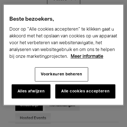
Alle evenementen
Concerten
Beste bezoekers,
Door op “Alle cookies accepteren” te klikken gaat u
Tentoonstellingen
Films
akkoord met het opslaan van cookies op uw apparaat
voor het verbeteren van websitenavigatie, het
Performances
Lezingen & Debatten
analyseren van websitegebruik en om ons te helpen
Jazz
Klassieke Muziek
Global Music
bij onze marketingprojecten.
Meer informatie
Elektronische Muziek
Voorkeuren beheren
Alles afwijzen
Alle cookies accepteren
Voor iedereen
Kids’ Palace
Onderwijs
Rondleidingen
Hosted Events