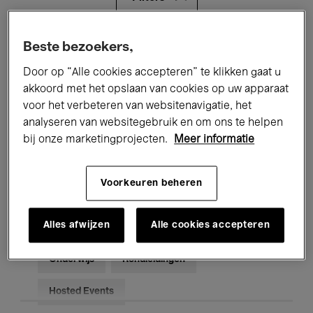
Alle evenementen
Concerten
Beste bezoekers,
Door op “Alle cookies accepteren” te klikken gaat u
Tentoonstellingen
Films
akkoord met het opslaan van cookies op uw apparaat
voor het verbeteren van websitenavigatie, het
Performances
Lezingen & Debatten
analyseren van websitegebruik en om ons te helpen
Jazz
Klassieke Muziek
Global Music
bij onze marketingprojecten.
Meer informatie
Elektronische Muziek
Voorkeuren beheren
Alles afwijzen
Alle cookies accepteren
Voor iedereen
Kids’ Palace
Onderwijs
Rondleidingen
Hosted Events