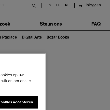
Inloggen
EN
FR
NL
Submit search
zoek
Steun ons
FAQ
e P(a)lace
Digital Arts
Bozar Books
cookies op uw
bruik en om ons te
 cookies accepteren