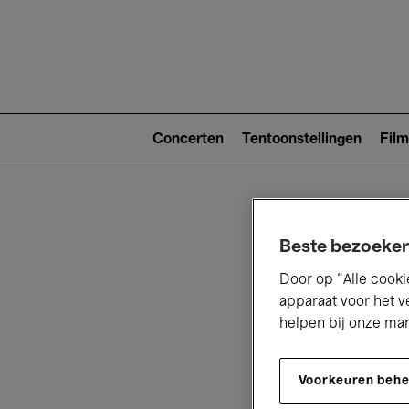
Main
navigat
Main
navigation
Concerten
Tentoonstellingen
Film
(level
2)
Beste bezoeker
Door op “Alle cooki
apparaat voor het v
helpen bij onze ma
V
Voorkeuren beh