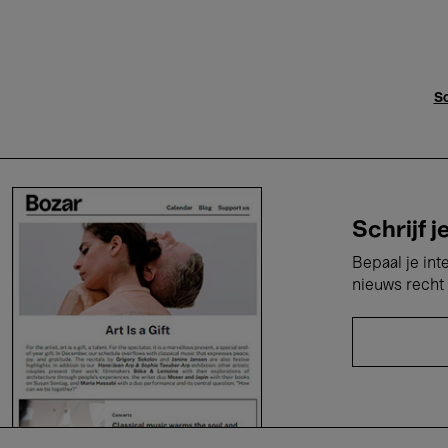
Sc
Schrijf j
Bepaal je int
nieuws recht 