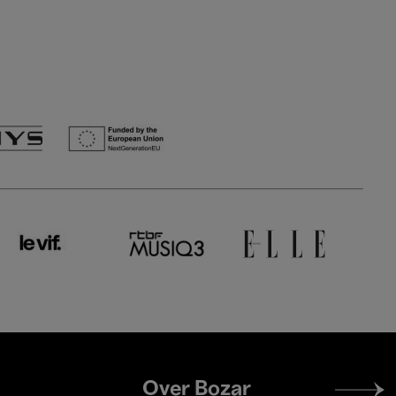
Footer
Over Bozar