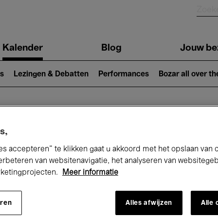
Kalender
Blog
Jouw be
ion
s
Lezingen & Debatten
Performances
Bozar all over th
Nu bij Bozar
s,
es accepteren” te klikken gaat u akkoord met het opslaan van 
erbeteren van websitenavigatie, het analyseren van websitege
rketingprojecten.
Meer informatie
andaag
Komende 7 dagen
April
eren
Alles afwijzen
Alle
Donderdag 01 - Vrijdag 30 April 2027