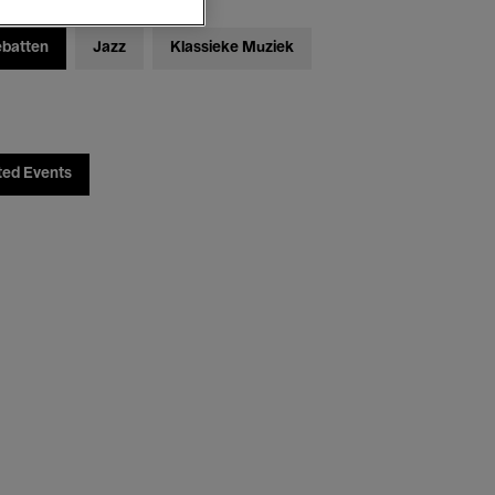
ebatten
Jazz
Klassieke Muziek
ted Events