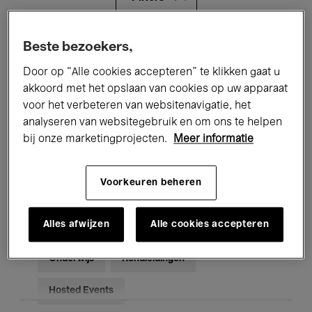
Alle evenementen
Concerten
Beste bezoekers,
Door op “Alle cookies accepteren” te klikken gaat u
Tentoonstellingen
Films
akkoord met het opslaan van cookies op uw apparaat
voor het verbeteren van websitenavigatie, het
Performances
Lezingen & Debatten
analyseren van websitegebruik en om ons te helpen
Jazz
Klassieke Muziek
Global Music
bij onze marketingprojecten.
Meer informatie
Elektronische Muziek
Voorkeuren beheren
Alles afwijzen
Alle cookies accepteren
Voor iedereen
Kids’ Palace
Onderwijs
Rondleidingen
Hosted Events