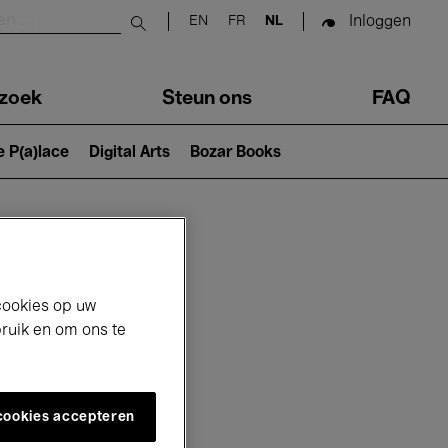
Inloggen
EN
FR
NL
Submit search
zoek
Steun ons
FAQ
e P(a)lace
Digital Arts
Bozar Books
cookies op uw
bruik en om ons te
 cookies accepteren