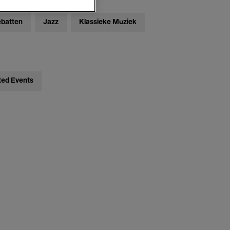
ebatten
Jazz
Klassieke Muziek
ted Events