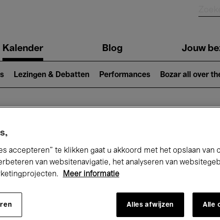
Kalender
Blog
Jouw be
ion
s
Lezingen & Debatten
Performances
Bozar all over th
Nu bij Bozar
s,
es accepteren” te klikken gaat u akkoord met het opslaan van 
erbeteren van websitenavigatie, het analyseren van websitege
rketingprojecten.
Meer informatie
andaag
Komende 7 dagen
April
eren
Alles afwijzen
Alle
Donderdag 01 - Vrijdag 30 April 2027