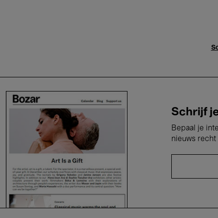
Sc
Schrijf j
Bepaal je int
nieuws recht 