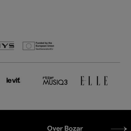
Footer
Over Bozar