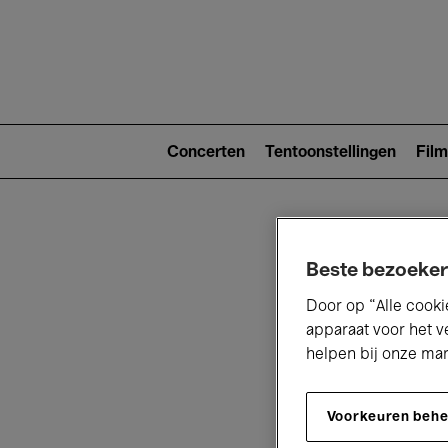
Main
navigat
Main
navigation
Concerten
Tentoonstellingen
Film
(level
2)
Beste bezoeker
Door op “Alle cooki
apparaat voor het v
helpen bij onze ma
V
Voorkeuren beh