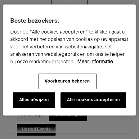
Alle evenementen
Concerten
Beste bezoekers,
Door op “Alle cookies accepteren” te klikken gaat u
Tentoonstellingen
Films
akkoord met het opslaan van cookies op uw apparaat
voor het verbeteren van websitenavigatie, het
Performances
Lezingen & Debatten
analyseren van websitegebruik en om ons te helpen
Jazz
Klassieke Muziek
Global Music
bij onze marketingprojecten.
Meer informatie
Elektronische Muziek
Voorkeuren beheren
Alles afwijzen
Alle cookies accepteren
Voor iedereen
Kids’ Palace
Onderwijs
Rondleidingen
Hosted Events