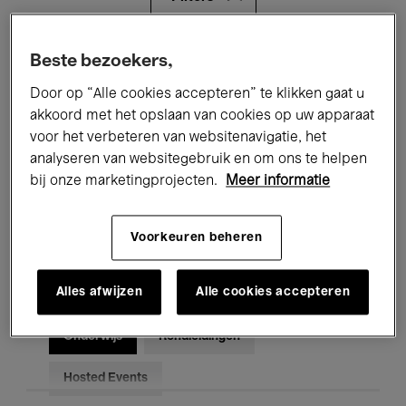
Alle evenementen
Concerten
Beste bezoekers,
Door op “Alle cookies accepteren” te klikken gaat u
Tentoonstellingen
Films
akkoord met het opslaan van cookies op uw apparaat
voor het verbeteren van websitenavigatie, het
Performances
Lezingen & Debatten
analyseren van websitegebruik en om ons te helpen
Jazz
Klassieke Muziek
Global Music
bij onze marketingprojecten.
Meer informatie
Elektronische Muziek
Voorkeuren beheren
Alles afwijzen
Alle cookies accepteren
Voor iedereen
Kids’ Palace
Onderwijs
Rondleidingen
Hosted Events