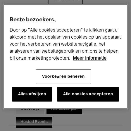
Alle evenementen
Concerten
Beste bezoekers,
Door op “Alle cookies accepteren” te klikken gaat u
Tentoonstellingen
Films
akkoord met het opslaan van cookies op uw apparaat
voor het verbeteren van websitenavigatie, het
Performances
Lezingen & Debatten
analyseren van websitegebruik en om ons te helpen
Jazz
Klassieke Muziek
Global Music
bij onze marketingprojecten.
Meer informatie
Elektronische Muziek
Voorkeuren beheren
Alles afwijzen
Alle cookies accepteren
Voor iedereen
Kids’ Palace
Onderwijs
Rondleidingen
Hosted Events