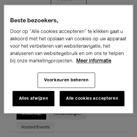
Alle evenementen
Concerten
Beste bezoekers,
Door op “Alle cookies accepteren” te klikken gaat u
Tentoonstellingen
Films
akkoord met het opslaan van cookies op uw apparaat
voor het verbeteren van websitenavigatie, het
Performances
Lezingen & Debatten
analyseren van websitegebruik en om ons te helpen
Jazz
Klassieke Muziek
Global Music
bij onze marketingprojecten.
Meer informatie
Elektronische Muziek
Voorkeuren beheren
Alles afwijzen
Alle cookies accepteren
Voor iedereen
Kids’ Palace
Onderwijs
Rondleidingen
Hosted Events