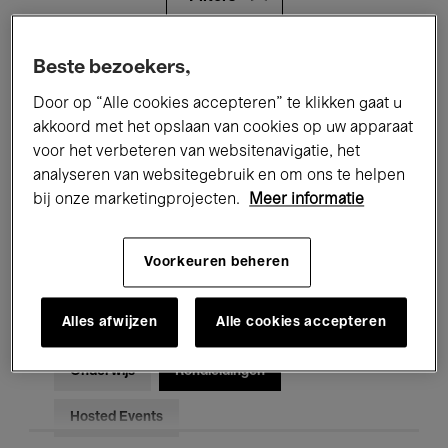
Alle evenementen
Concerten
Beste bezoekers,
Door op “Alle cookies accepteren” te klikken gaat u
Tentoonstellingen
Films
akkoord met het opslaan van cookies op uw apparaat
voor het verbeteren van websitenavigatie, het
Performances
Lezingen & Debatten
analyseren van websitegebruik en om ons te helpen
Jazz
Klassieke Muziek
Global Music
bij onze marketingprojecten.
Meer informatie
Elektronische Muziek
Voorkeuren beheren
Alles afwijzen
Alle cookies accepteren
Voor iedereen
Kids’ Palace
Onderwijs
Rondleidingen
Hosted Events