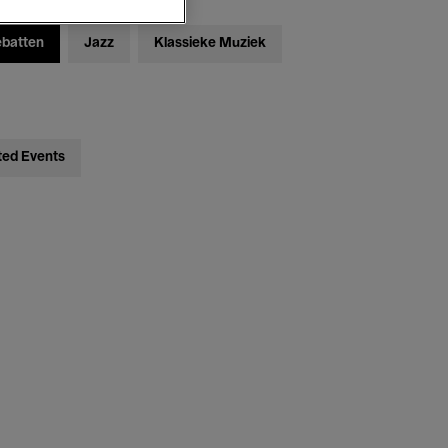
ebatten
Jazz
Klassieke Muziek
ted Events