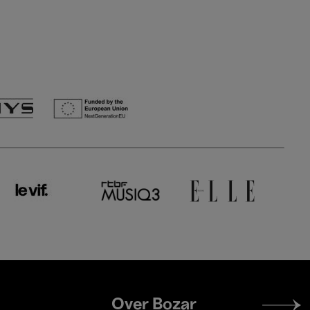
Footer
Over Bozar