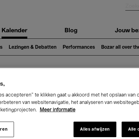
Kalender
Blog
Jouw be
ion
s
Lezingen & Debatten
Performances
Bozar all over th
Nu bij Bozar
s,
es accepteren” te klikken gaat u akkoord met het opslaan van 
erbeteren van websitenavigatie, het analyseren van websitege
rketingprojecten.
Meer informatie
andaag
Komende 7 dagen
April
eren
Alles afwijzen
Alle
Donderdag 01 - Vrijdag 30 April 2027