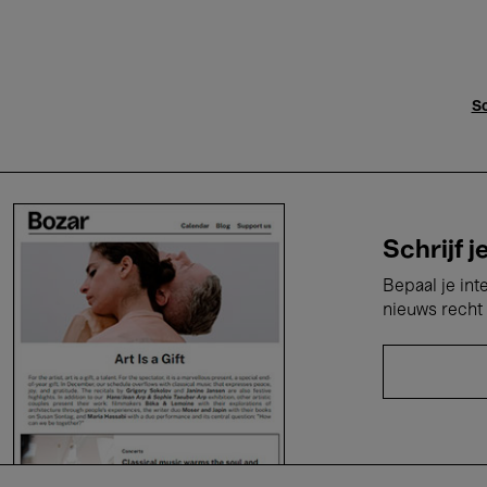
Sc
Schrijf j
Bepaal je int
nieuws recht 