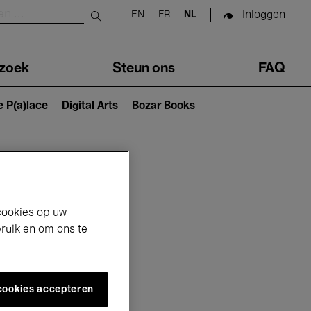
Inloggen
EN
FR
NL
Submit search
zoek
Steun ons
FAQ
e P(a)lace
Digital Arts
Bozar Books
cookies op uw
bruik en om ons te
 cookies accepteren