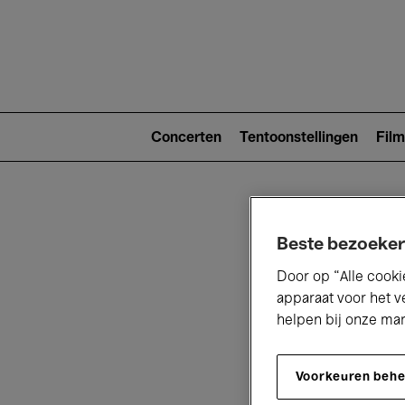
Main
navigat
Main
navigation
Concerten
Tentoonstellingen
Film
(level
2)
Beste bezoeker
Door op “Alle cooki
apparaat voor het v
helpen bij onze ma
V
Voorkeuren beh