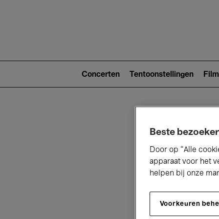
Main
navigat
Main
navigation
Concerten
Tentoonstellingen
Film
(level
2)
Beste bezoeker
Door op “Alle cooki
apparaat voor het v
helpen bij onze ma
V
Voorkeuren beh