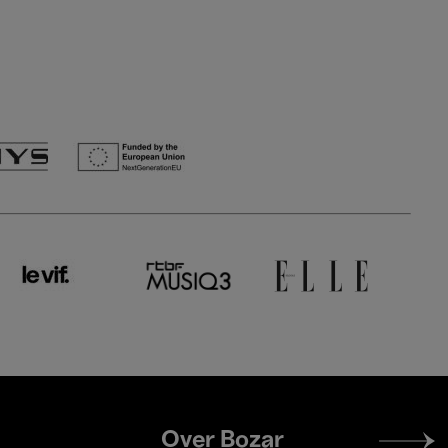
Footer
Over Bozar