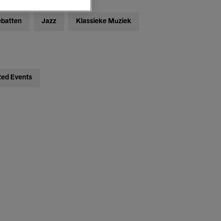
ebatten
Jazz
Klassieke Muziek
ted Events