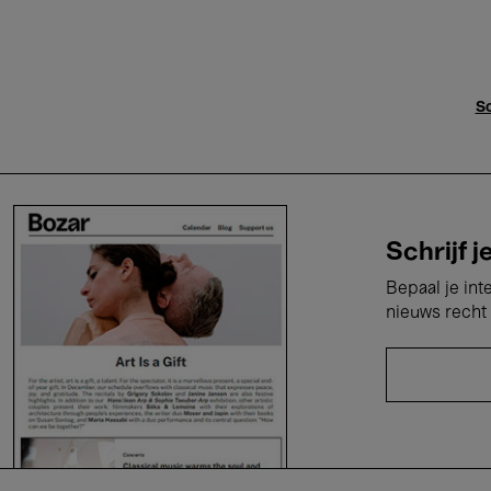
Sc
Schrijf j
Bepaal je int
nieuws recht 