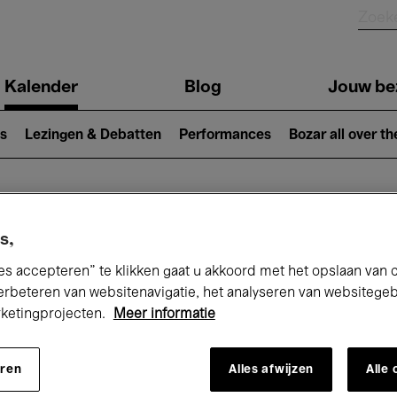
Kalender
Blog
Jouw be
ion
s
Lezingen & Debatten
Performances
Bozar all over th
Nu bij Bozar
s,
es accepteren” te klikken gaat u akkoord met het opslaan van 
erbeteren van websitenavigatie, het analyseren van websitege
rketingprojecten.
Meer informatie
andaag
Komende 7 dagen
April
eren
Alles afwijzen
Alle
Donderdag 01 - Vrijdag 30 April 2027