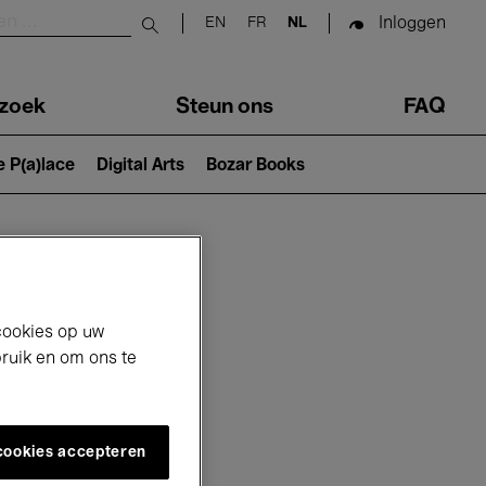
Inloggen
EN
FR
NL
Submit search
zoek
Steun ons
FAQ
e P(a)lace
Digital Arts
Bozar Books
cookies op uw
bruik en om ons te
 cookies accepteren