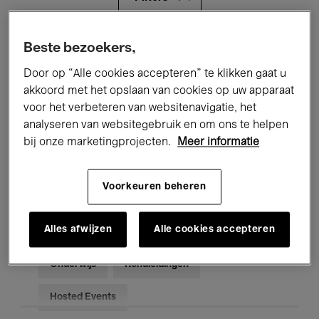
Alle evenementen
Concerten
Beste bezoekers,
Door op “Alle cookies accepteren” te klikken gaat u
Tentoonstellingen
Films
akkoord met het opslaan van cookies op uw apparaat
voor het verbeteren van websitenavigatie, het
Performances
Lezingen & Debatten
analyseren van websitegebruik en om ons te helpen
Jazz
Klassieke Muziek
Global Music
bij onze marketingprojecten.
Meer informatie
Elektronische Muziek
Voorkeuren beheren
Alles afwijzen
Alle cookies accepteren
Voor iedereen
Kids’ Palace
Onderwijs
Rondleidingen
Hosted Events