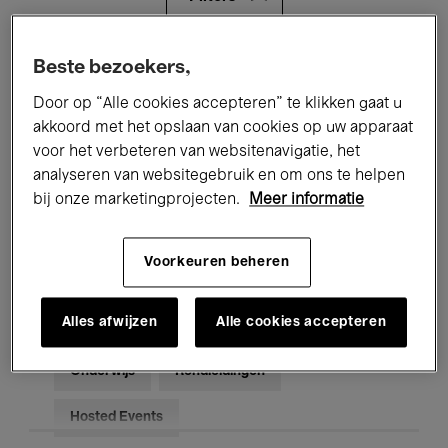
Alle evenementen
Concerten
Beste bezoekers,
Door op “Alle cookies accepteren” te klikken gaat u
Tentoonstellingen
Films
akkoord met het opslaan van cookies op uw apparaat
voor het verbeteren van websitenavigatie, het
Performances
Lezingen & Debatten
analyseren van websitegebruik en om ons te helpen
Jazz
Klassieke Muziek
Global Music
bij onze marketingprojecten.
Meer informatie
Elektronische Muziek
Voorkeuren beheren
Alles afwijzen
Alle cookies accepteren
Voor iedereen
Kids’ Palace
Onderwijs
Rondleidingen
Hosted Events