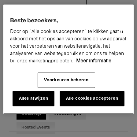
Alle evenementen
Concerten
Beste bezoekers,
Door op “Alle cookies accepteren” te klikken gaat u
Tentoonstellingen
Films
akkoord met het opslaan van cookies op uw apparaat
voor het verbeteren van websitenavigatie, het
Performances
Lezingen & Debatten
analyseren van websitegebruik en om ons te helpen
Jazz
Klassieke Muziek
Global Music
bij onze marketingprojecten.
Meer informatie
Elektronische Muziek
Voorkeuren beheren
Alles afwijzen
Alle cookies accepteren
Voor iedereen
Kids’ Palace
Onderwijs
Rondleidingen
Hosted Events