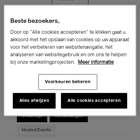
Alle evenementen
Concerten
Beste bezoekers,
Door op “Alle cookies accepteren” te klikken gaat u
Tentoonstellingen
Films
akkoord met het opslaan van cookies op uw apparaat
voor het verbeteren van websitenavigatie, het
Performances
Lezingen & Debatten
analyseren van websitegebruik en om ons te helpen
Jazz
Klassieke Muziek
Global Music
bij onze marketingprojecten.
Meer informatie
Elektronische Muziek
Voorkeuren beheren
Alles afwijzen
Alle cookies accepteren
Voor iedereen
Kids’ Palace
Onderwijs
Rondleidingen
Hosted Events