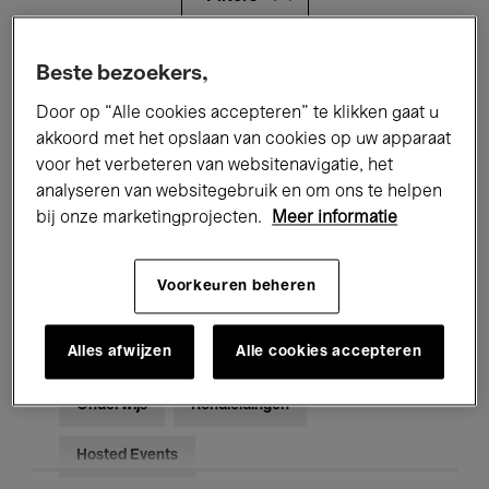
Alle evenementen
Concerten
Beste bezoekers,
Door op “Alle cookies accepteren” te klikken gaat u
Tentoonstellingen
Films
akkoord met het opslaan van cookies op uw apparaat
voor het verbeteren van websitenavigatie, het
Performances
Lezingen & Debatten
analyseren van websitegebruik en om ons te helpen
Jazz
Klassieke Muziek
Global Music
bij onze marketingprojecten.
Meer informatie
Elektronische Muziek
Voorkeuren beheren
Alles afwijzen
Alle cookies accepteren
Voor iedereen
Kids’ Palace
Onderwijs
Rondleidingen
Hosted Events