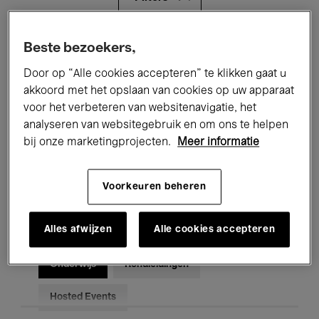
Alle evenementen
Concerten
Beste bezoekers,
Door op “Alle cookies accepteren” te klikken gaat u
Tentoonstellingen
Films
akkoord met het opslaan van cookies op uw apparaat
voor het verbeteren van websitenavigatie, het
Performances
Lezingen & Debatten
analyseren van websitegebruik en om ons te helpen
Jazz
Klassieke Muziek
Global Music
bij onze marketingprojecten.
Meer informatie
Elektronische Muziek
Voorkeuren beheren
Alles afwijzen
Alle cookies accepteren
Voor iedereen
Kids’ Palace
Onderwijs
Rondleidingen
Hosted Events