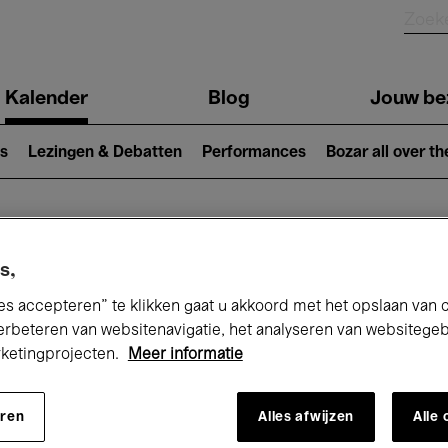
Kalender
Blog
Jouw be
ion
s
Lezingen & Debatten
Performances
Bozar all over th
Nu bij Bozar
s,
es accepteren” te klikken gaat u akkoord met het opslaan van 
erbeteren van websitenavigatie, het analyseren van websitege
rketingprojecten.
Meer informatie
andaag
Komende 7 dagen
April
eren
Alles afwijzen
Alle
Donderdag 01 - Vrijdag 30 April 2027