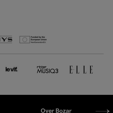
Footer
Over Bozar