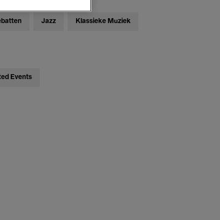
ebatten
Jazz
Klassieke Muziek
ted Events