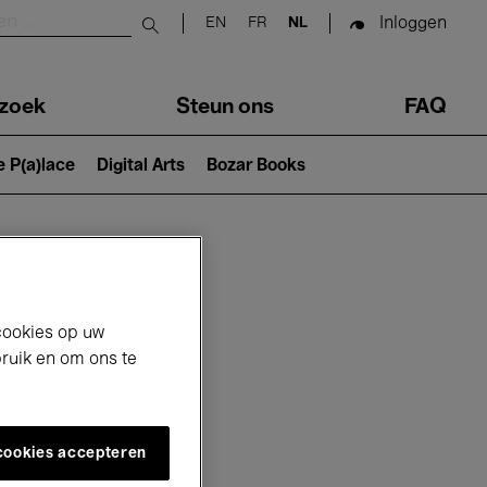
Inloggen
EN
FR
NL
Submit search
zoek
Steun ons
FAQ
e P(a)lace
Digital Arts
Bozar Books
cookies op uw
bruik en om ons te
 cookies accepteren