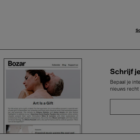
Sc
Schrijf j
Bepaal je int
nieuws recht 