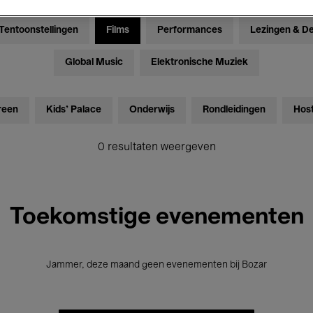
Tentoonstellingen
Films
Performances
Lezingen & D
Global Music
Elektronische Muziek
reen
Kids’ Palace
Onderwijs
Rondleidingen
Hos
0 resultaten weergeven
Toekomstige evenementen
Jammer, deze maand geen evenementen bij Bozar