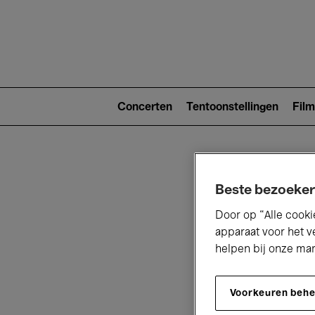
Main
navigat
Main
navigation
Concerten
Tentoonstellingen
Film
(level
2)
Beste bezoeker
Door op “Alle cooki
apparaat voor het v
helpen bij onze ma
V
Voorkeuren beh