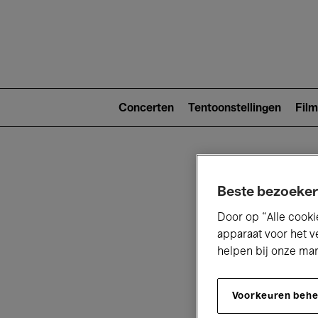
Main
navigat
Main
navigation
Concerten
Tentoonstellingen
Film
(level
2)
Beste bezoeker
Door op “Alle cooki
apparaat voor het v
helpen bij onze ma
V
Voorkeuren beh