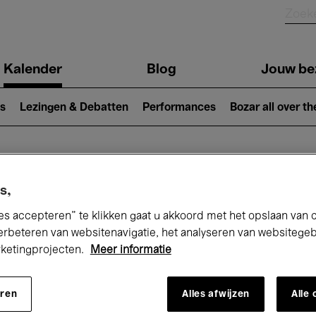
Kalender
Blog
Jouw be
ion
s
Lezingen & Debatten
Performances
Bozar all over th
Nu bij Bozar
s,
es accepteren” te klikken gaat u akkoord met het opslaan van 
erbeteren van websitenavigatie, het analyseren van websitege
rketingprojecten.
Meer informatie
andaag
Komende 7 dagen
April
eren
Alles afwijzen
Alle
Donderdag 01 - Vrijdag 30 April 2027