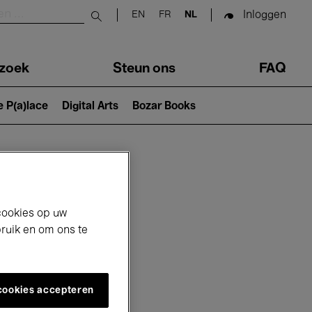
Inloggen
EN
FR
NL
Submit search
zoek
Steun ons
FAQ
e P(a)lace
Digital Arts
Bozar Books
cookies op uw
bruik en om ons te
 cookies accepteren