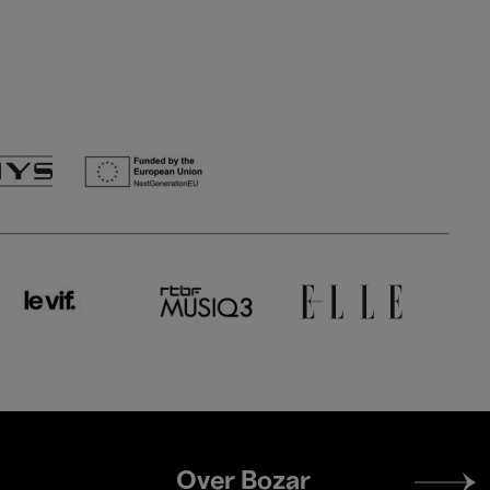
Footer
Over Bozar