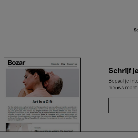
Sc
Schrijf j
Bepaal je int
nieuws recht 