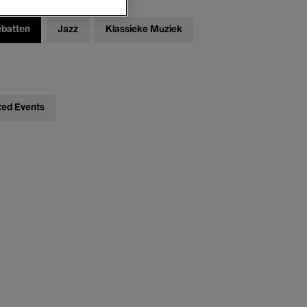
ebatten
Jazz
Klassieke Muziek
ted Events