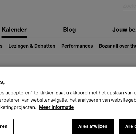
Kalender
Blog
Jouw be
ion
s
Lezingen & Debatten
Performances
Bozar all over th
Nu bij Bozar
s,
es accepteren” te klikken gaat u akkoord met het opslaan van 
erbeteren van websitenavigatie, het analyseren van websitege
rketingprojecten.
Meer informatie
andaag
Komende 7 dagen
April
eren
Alles afwijzen
Alle
Donderdag 01 - Vrijdag 30 April 2027