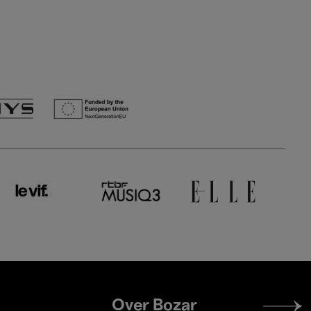
Footer
Over Bozar