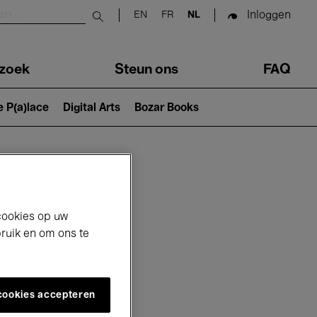
Inloggen
EN
FR
NL
Submit search
zoek
Steun ons
FAQ
e P(a)lace
Digital Arts
Bozar Books
cookies op uw
bruik en om ons te
 cookies accepteren