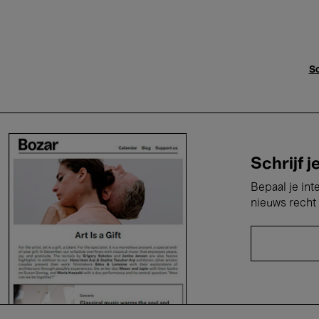
Sc
Schrijf j
Bepaal je int
nieuws recht 