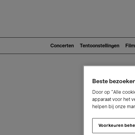
Main
navigat
Main
navigation
Concerten
Tentoonstellingen
Film
(level
2)
Beste bezoeker
Door op “Alle cooki
apparaat voor het v
helpen bij onze ma
V
Voorkeuren beh