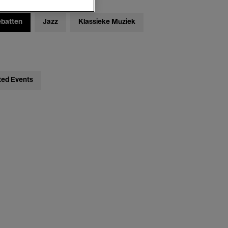
ebatten
Jazz
Klassieke Muziek
ted Events