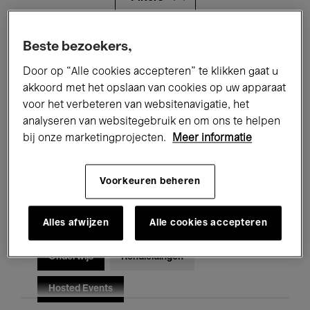
Alle evenementen
Concerten
Beste bezoekers,
Door op “Alle cookies accepteren” te klikken gaat u
Tentoonstellingen
Films
akkoord met het opslaan van cookies op uw apparaat
voor het verbeteren van websitenavigatie, het
Performances
Lezingen & Debatten
analyseren van websitegebruik en om ons te helpen
Jazz
Klassieke Muziek
Global Music
bij onze marketingprojecten.
Meer informatie
Elektronische Muziek
Voorkeuren beheren
Alles afwijzen
Alle cookies accepteren
Voor iedereen
Kids’ Palace
Onderwijs
Rondleidingen
Hosted Events