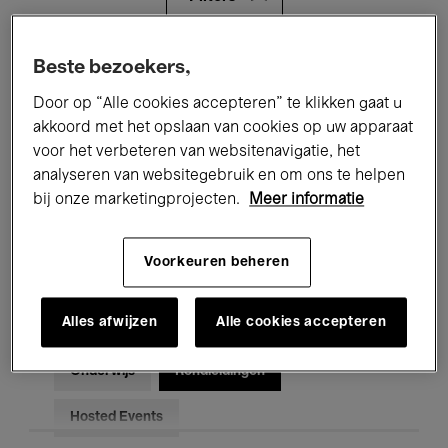
Alle evenementen
Concerten
Beste bezoekers,
Door op “Alle cookies accepteren” te klikken gaat u
Tentoonstellingen
Films
akkoord met het opslaan van cookies op uw apparaat
voor het verbeteren van websitenavigatie, het
Performances
Lezingen & Debatten
analyseren van websitegebruik en om ons te helpen
Jazz
Klassieke Muziek
Global Music
bij onze marketingprojecten.
Meer informatie
Elektronische Muziek
Voorkeuren beheren
Alles afwijzen
Alle cookies accepteren
Voor iedereen
Kids’ Palace
Onderwijs
Rondleidingen
Hosted Events