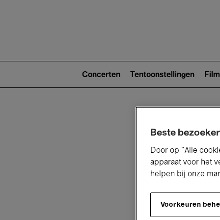
Main
navigat
Main
navigation
Concerten
Tentoonstellingen
Film
(level
2)
Beste bezoeker
Door op “Alle cooki
apparaat voor het v
helpen bij onze ma
V
Voorkeuren beh