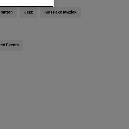
ebatten
Jazz
Klassieke Muziek
ted Events