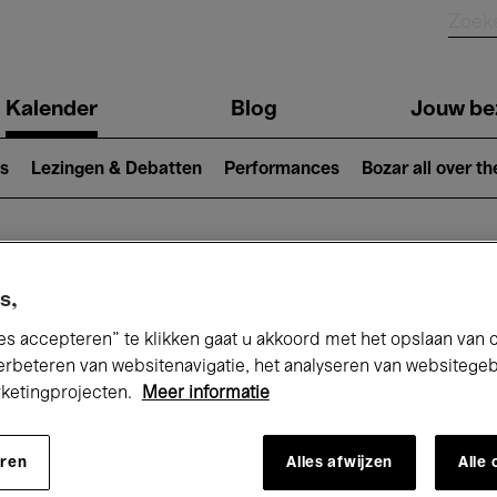
Kalender
Blog
Jouw be
ion
s
Lezingen & Debatten
Performances
Bozar all over th
Nu bij Bozar
s,
es accepteren” te klikken gaat u akkoord met het opslaan van 
erbeteren van websitenavigatie, het analyseren van websitege
rketingprojecten.
Meer informatie
andaag
Komende 7 dagen
April
eren
Alles afwijzen
Alle
Donderdag 01 - Vrijdag 30 April 2027