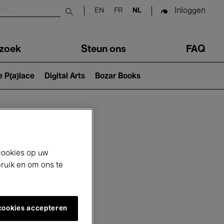
Inloggen
EN
FR
NL
Submit search
zoek
Steun ons
FAQ
e P(a)lace
Digital Arts
Bozar Books
cookies op uw
bruik en om ons te
 cookies accepteren