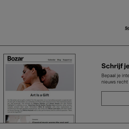
Sc
Schrijf j
Bepaal je int
nieuws recht 