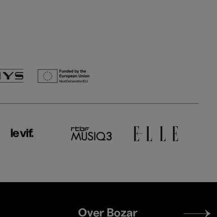
Footer
Over Bozar