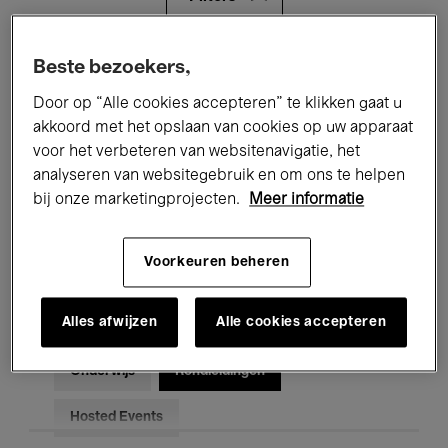
Alle evenementen
Concerten
Beste bezoekers,
Door op “Alle cookies accepteren” te klikken gaat u
Tentoonstellingen
Films
akkoord met het opslaan van cookies op uw apparaat
voor het verbeteren van websitenavigatie, het
Performances
Lezingen & Debatten
analyseren van websitegebruik en om ons te helpen
Jazz
Klassieke Muziek
Global Music
bij onze marketingprojecten.
Meer informatie
Elektronische Muziek
Voorkeuren beheren
Alles afwijzen
Alle cookies accepteren
Voor iedereen
Kids’ Palace
Onderwijs
Rondleidingen
Hosted Events