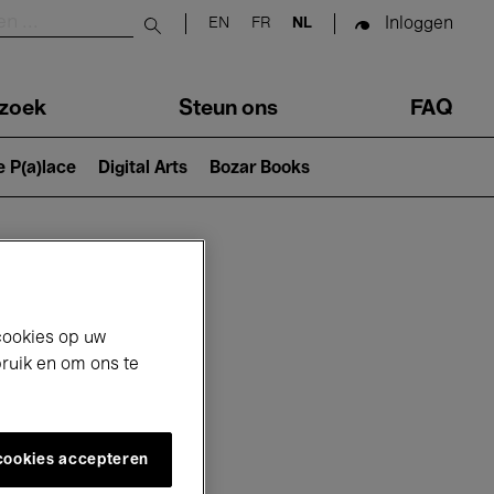
Inloggen
EN
FR
NL
Submit search
zoek
Steun ons
FAQ
e P(a)lace
Digital Arts
Bozar Books
cookies op uw
bruik en om ons te
 cookies accepteren