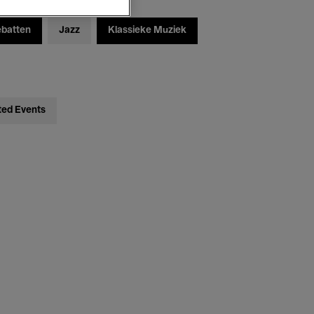
ebatten
Jazz
Klassieke Muziek
ted Events