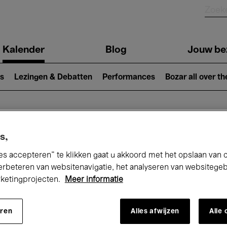
Kalender
Blog
Jouw be
ion
s
Lezingen & Debatten
Performances
Bozar all over th
Nu bij Bozar
s,
es accepteren” te klikken gaat u akkoord met het opslaan van 
erbeteren van websitenavigatie, het analyseren van websitege
rketingprojecten.
Meer informatie
andaag
Komende 7 dagen
Mei
eren
Alles afwijzen
Alle
Zaterdag 01 - Maandag 31 Mei 2027