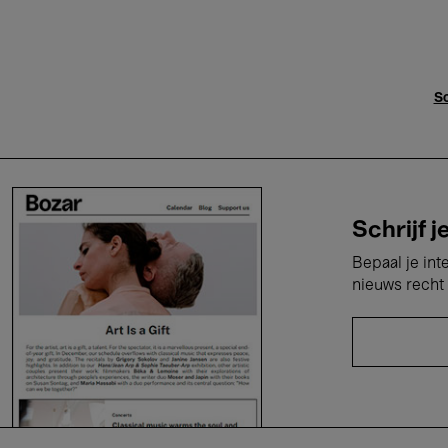
Sc
Schrijf j
Bepaal je int
nieuws recht 