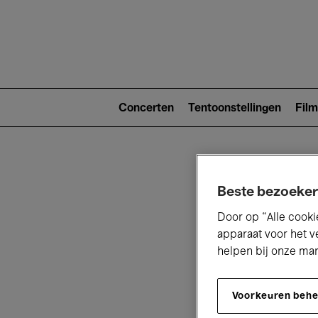
Main
navigat
Main
navigation
Concerten
Tentoonstellingen
Film
(level
2)
Beste bezoeker
Door op “Alle cooki
apparaat voor het v
helpen bij onze ma
V
Voorkeuren beh