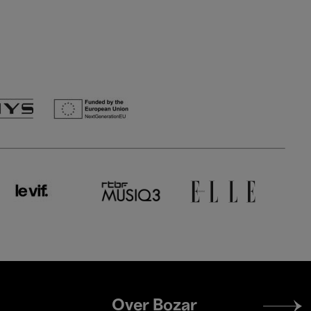
Footer
Over Bozar