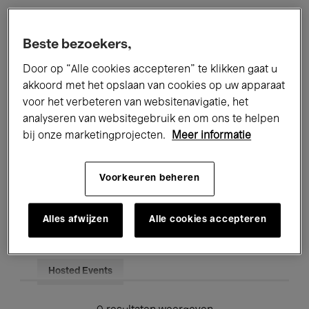
Alle evenementen
Concerten
Beste bezoekers,
Tentoonstellingen
Films
Door op “Alle cookies accepteren” te klikken gaat u
akkoord met het opslaan van cookies op uw apparaat
Performances
Lezingen & Debatten
voor het verbeteren van websitenavigatie, het
analyseren van websitegebruik en om ons te helpen
Jazz
Klassieke Muziek
Global Music
bij onze marketingprojecten.
Meer informatie
Elektronische Muziek
Voorkeuren beheren
Voor iedereen
Kids’ Palace
Alles afwijzen
Alle cookies accepteren
Onderwijs
Rondleidingen
Hosted Events