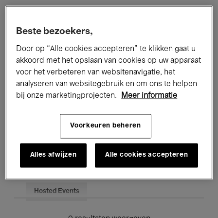
Alle evenementen
Concerten
Beste bezoekers,
Tentoonstellingen
Films
Door op “Alle cookies accepteren” te klikken gaat u
akkoord met het opslaan van cookies op uw apparaat
Performances
Lezingen & Debatten
voor het verbeteren van websitenavigatie, het
analyseren van websitegebruik en om ons te helpen
Jazz
Klassieke Muziek
Global Music
bij onze marketingprojecten.
Meer informatie
Elektronische Muziek
Voorkeuren beheren
Voor iedereen
Kids’ Palace
Alles afwijzen
Alle cookies accepteren
Onderwijs
Rondleidingen
Hosted Events