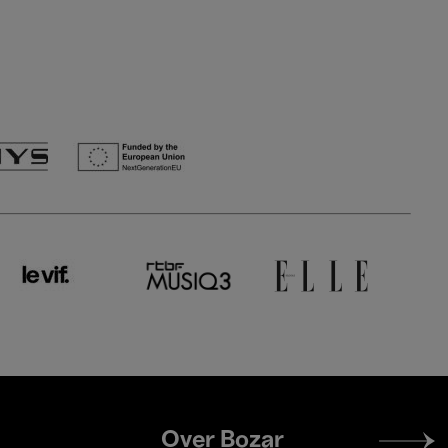
Footer
Over Bozar