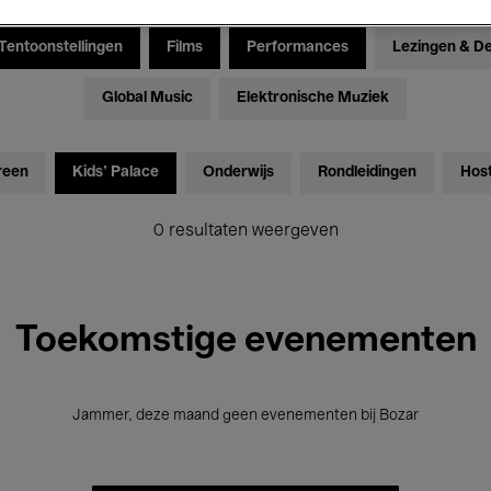
Tentoonstellingen
Films
Performances
Lezingen & D
Global Music
Elektronische Muziek
reen
Kids’ Palace
Onderwijs
Rondleidingen
Hos
0 resultaten weergeven
Toekomstige evenementen
Jammer, deze maand geen evenementen bij Bozar