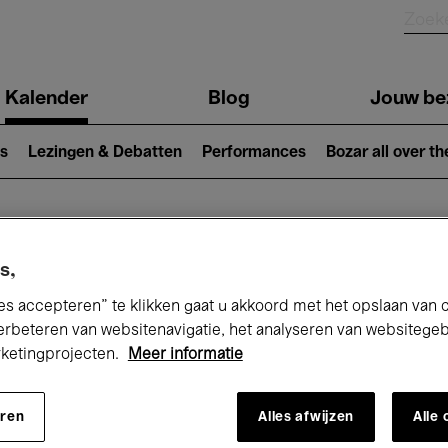
Kalender
Blog
Jouw be
ion
s
Lezingen & Debatten
Performances
Bozar all over th
Nu bij Bozar
s,
es accepteren” te klikken gaat u akkoord met het opslaan van 
erbeteren van websitenavigatie, het analyseren van websitege
rketingprojecten.
Meer informatie
andaag
Komende 7 dagen
Mei
eren
Alles afwijzen
Alle
Zaterdag 01 - Maandag 31 Mei 2027