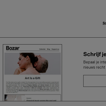
Sc
Schrijf j
Bepaal je int
nieuws recht 