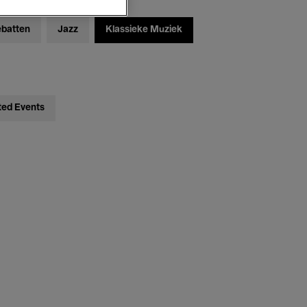
ebatten
Jazz
Klassieke Muziek
ted Events