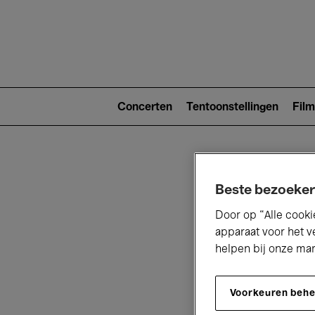
Main
navigat
Main
navigation
Concerten
Tentoonstellingen
Film
(level
2)
Beste bezoeker
Door op “Alle cooki
apparaat voor het v
helpen bij onze ma
V
Voorkeuren beh