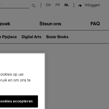
Inloggen
EN
FR
NL
Submit search
zoek
Steun ons
FAQ
e P(a)lace
Digital Arts
Bozar Books
cookies op uw
bruik en om ons te
 cookies accepteren