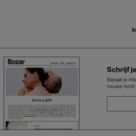
Sc
Schrijf j
Bepaal je int
nieuws recht 