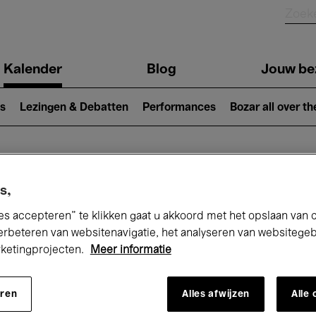
Kalender
Blog
Jouw be
ion
s
Lezingen & Debatten
Performances
Bozar all over th
Nu bij Bozar
s,
es accepteren” te klikken gaat u akkoord met het opslaan van 
erbeteren van websitenavigatie, het analyseren van websitege
rketingprojecten.
Meer informatie
andaag
Komende 7 dagen
Mei
eren
Alles afwijzen
Alle
Zaterdag 01 - Maandag 31 Mei 2027