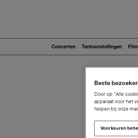
Main
navigat
Main
navigation
Concerten
Tentoonstellingen
Film
(level
2)
Beste bezoeker
Door op “Alle cooki
apparaat voor het v
helpen bij onze ma
V
Voorkeuren beh