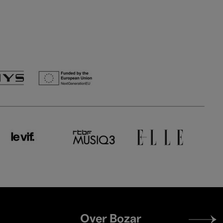
Footer
Over Bozar