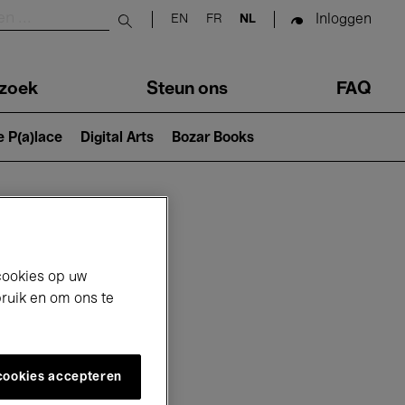
Inloggen
EN
FR
NL
Submit search
zoek
Steun ons
FAQ
e P(a)lace
Digital Arts
Bozar Books
cookies op uw
bruik en om ons te
 cookies accepteren