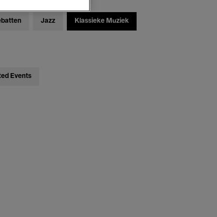
ebatten
Jazz
Klassieke Muziek
ted Events