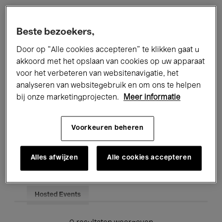
Alle evenementen
Concerten
Beste bezoekers,
Tentoonstellingen
Films
Door op “Alle cookies accepteren” te klikken gaat u
akkoord met het opslaan van cookies op uw apparaat
Performances
Lezingen & Debatten
voor het verbeteren van websitenavigatie, het
analyseren van websitegebruik en om ons te helpen
Jazz
Klassieke Muziek
Global Music
bij onze marketingprojecten.
Meer informatie
Elektronische Muziek
Voorkeuren beheren
Voor iedereen
Kids’ Palace
Alles afwijzen
Alle cookies accepteren
Onderwijs
Rondleidingen
Hosted Events