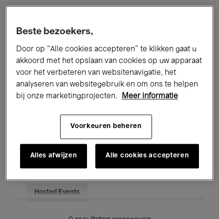
Alle evenementen
Concerten
Beste bezoekers,
Tentoonstellingen
Films
Door op “Alle cookies accepteren” te klikken gaat u
akkoord met het opslaan van cookies op uw apparaat
Performances
Lezingen & Debatten
voor het verbeteren van websitenavigatie, het
analyseren van websitegebruik en om ons te helpen
Jazz
Klassieke Muziek
Global Music
bij onze marketingprojecten.
Meer informatie
Elektronische Muziek
Voorkeuren beheren
Voor iedereen
Kids’ Palace
Alles afwijzen
Alle cookies accepteren
Onderwijs
Rondleidingen
Hosted Events