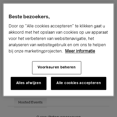
Alle evenementen
Concerten
Beste bezoekers,
Tentoonstellingen
Films
Door op “Alle cookies accepteren” te klikken gaat u
akkoord met het opslaan van cookies op uw apparaat
Performances
Lezingen & Debatten
voor het verbeteren van websitenavigatie, het
analyseren van websitegebruik en om ons te helpen
Jazz
Klassieke Muziek
Global Music
bij onze marketingprojecten.
Meer informatie
Elektronische Muziek
Voorkeuren beheren
Voor iedereen
Kids’ Palace
Alles afwijzen
Alle cookies accepteren
Onderwijs
Rondleidingen
Hosted Events