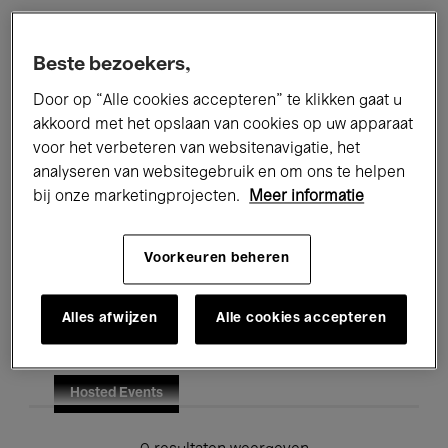
Alle evenementen
Concerten
Beste bezoekers,
Tentoonstellingen
Films
Door op “Alle cookies accepteren” te klikken gaat u
akkoord met het opslaan van cookies op uw apparaat
Performances
Lezingen & Debatten
voor het verbeteren van websitenavigatie, het
analyseren van websitegebruik en om ons te helpen
Jazz
Klassieke Muziek
Global Music
bij onze marketingprojecten.
Meer informatie
Elektronische Muziek
Voorkeuren beheren
Voor iedereen
Kids’ Palace
Alles afwijzen
Alle cookies accepteren
Onderwijs
Rondleidingen
Hosted Events