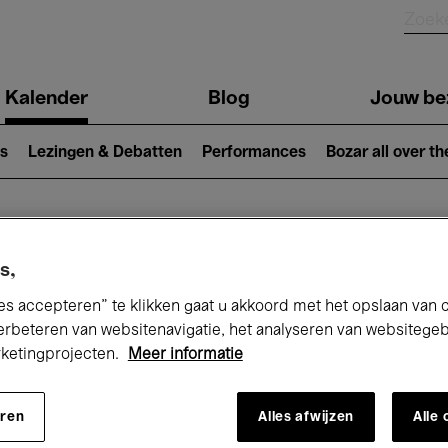
Kalender
Blog
Jouw be
ion
s
Lezingen & Debatten
Performances
Bozar all over th
Nu bij Bozar
s,
es accepteren” te klikken gaat u akkoord met het opslaan van 
erbeteren van websitenavigatie, het analyseren van websitege
rketingprojecten.
Meer informatie
andaag
Komende 7 dagen
Mei
eren
Alles afwijzen
Alle
Zaterdag 01 - Maandag 31 Mei 2027