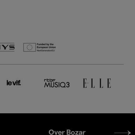
Footer
Over Bozar