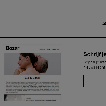
Sc
Schrijf j
Bepaal je int
nieuws recht 