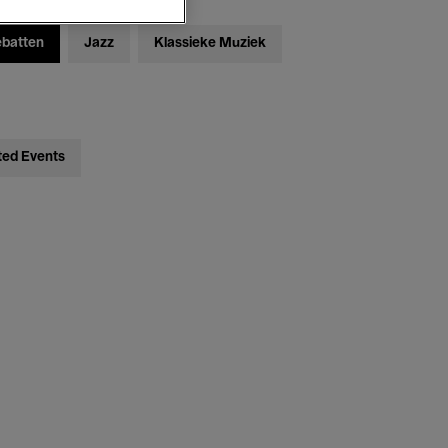
ebatten
Jazz
Klassieke Muziek
ted Events