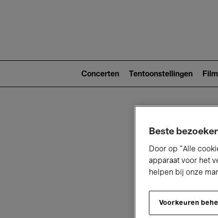
Main
navigat
Main
navigation
Concerten
Tentoonstellingen
Film
(level
2)
Beste bezoeker
Door op “Alle cooki
apparaat voor het v
helpen bij onze ma
V
Voorkeuren beh