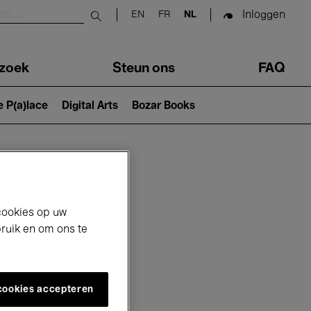
Inloggen
EN
FR
NL
Submit search
zoek
Steun ons
FAQ
e P(a)lace
Digital Arts
Bozar Books
cookies op uw
bruik en om ons te
 cookies accepteren