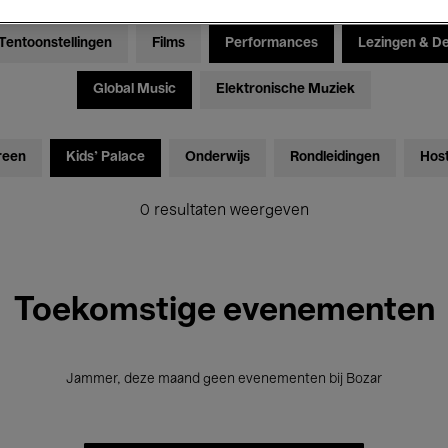
Tentoonstellingen
Films
Performances
Lezingen & D
Global Music
Elektronische Muziek
reen
Kids’ Palace
Onderwijs
Rondleidingen
Hos
0 resultaten weergeven
Toekomstige evenementen
Jammer, deze maand geen evenementen bij Bozar