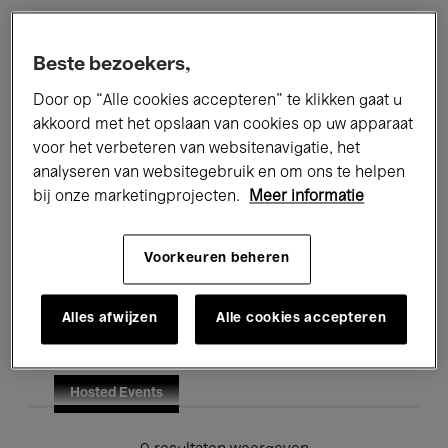
Alle evenementen
Concerten
Beste bezoekers,
Tentoonstellingen
Films
Door op “Alle cookies accepteren” te klikken gaat u
akkoord met het opslaan van cookies op uw apparaat
Performances
Lezingen & Debatten
voor het verbeteren van websitenavigatie, het
analyseren van websitegebruik en om ons te helpen
Jazz
Klassieke Muziek
Global Music
bij onze marketingprojecten.
Meer informatie
Elektronische Muziek
Voorkeuren beheren
Voor iedereen
Kids’ Palace
Alles afwijzen
Alle cookies accepteren
Onderwijs
Rondleidingen
Hosted Events