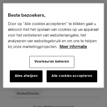
Alle evenementen
Concerten
Beste bezoekers,
Tentoonstellingen
Films
Door op “Alle cookies accepteren” te klikken gaat u
akkoord met het opslaan van cookies op uw apparaat
Performances
Lezingen & Debatten
voor het verbeteren van websitenavigatie, het
analyseren van websitegebruik en om ons te helpen
Jazz
Klassieke Muziek
Global Music
bij onze marketingprojecten.
Meer informatie
Elektronische Muziek
Voorkeuren beheren
Voor iedereen
Kids’ Palace
Alles afwijzen
Alle cookies accepteren
Onderwijs
Rondleidingen
Hosted Events