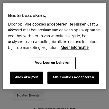
Alle evenementen
Concerten
Beste bezoekers,
Tentoonstellingen
Films
Door op “Alle cookies accepteren” te klikken gaat u
akkoord met het opslaan van cookies op uw apparaat
Performances
Lezingen & Debatten
voor het verbeteren van websitenavigatie, het
analyseren van websitegebruik en om ons te helpen
Jazz
Klassieke Muziek
Global Music
bij onze marketingprojecten.
Meer informatie
Elektronische Muziek
Voorkeuren beheren
Voor iedereen
Kids’ Palace
Alles afwijzen
Alle cookies accepteren
Onderwijs
Rondleidingen
Hosted Events