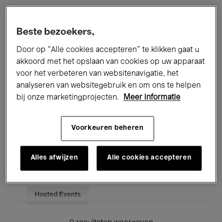
Alle evenementen
Concerten
Beste bezoekers,
Tentoonstellingen
Films
Door op “Alle cookies accepteren” te klikken gaat u
akkoord met het opslaan van cookies op uw apparaat
Performances
Lezingen & Debatten
voor het verbeteren van websitenavigatie, het
analyseren van websitegebruik en om ons te helpen
Jazz
Klassieke Muziek
Global Music
bij onze marketingprojecten.
Meer informatie
Elektronische Muziek
Voorkeuren beheren
Voor iedereen
Kids’ Palace
Alles afwijzen
Alle cookies accepteren
Onderwijs
Rondleidingen
Hosted Events